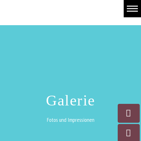
Allgemein
Projekte
Spenden/Helfen
Tierpension
Tiervermittlung
Fundtiere
Galerie
Mitglied werden
Fotos und Impressionen